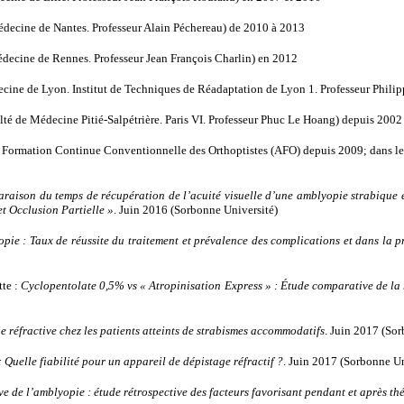
decine de Nantes. Professeur Alain Péchereau) de 2010 à 2013
decine de Rennes. Professeur Jean François Charlin) en 2012
cine de Lyon. Institut de Techniques de Réadaptation de Lyon 1. Professeur Phili
é de Médecine Pitié-Salpétrière. Paris VI. Professeur Phuc Le Hoang) depuis 2002
a Formation Continue Conventionnelle des Orthoptistes (AFO) depuis 2009; dans 
aison du temps de récupération de l’acuité visuelle d’une amblyopie strabique et 
t Occlusion Partielle »
. Juin 2016 (Sorbonne Université)
pie : Taux de réussite du traitement et prévalence des complications et dans la p
te :
Cyclopentolate 0,5% vs « Atropinisation Express » : Étude comparative de la r
e réfractive chez les patients atteints de strabismes accommodatifs
. Juin 2017 (So
 Quelle fiabilité pour un appareil de dépistage réfractif ?
. Juin 2017 (Sorbonne Un
ve de l’amblyopie : étude rétrospective des facteurs favorisant pendant et après th