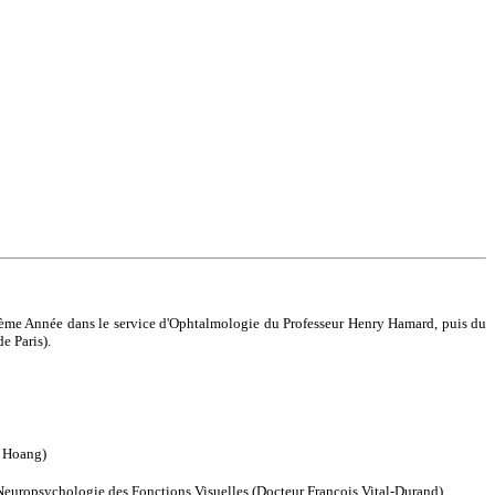
et 2ème Année dans le service d'Ophtalmologie du Professeur Henry Hamard, puis du
e Paris).
e Hoang)
e Neuropsychologie des Fonctions Visuelles (Docteur François Vital-Durand)