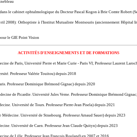
ainebleau
on dans le cabinet ophtalmologique du Docteur Pascal Kogon à Brie Comte Robert (S
ril 2008): Orthoptiste à l'Institut Mutualiste Montsouris (anciennement Hôpital I
pour le GIE Point Vision
ACTIVITÉS D'ENSEIGNEMENTS ET DE FORMATIONS
ine de Paris, Université Pierre et Marie Curie - Paris VI; Professeur Laurent Laro
sité. Professeur Valérie Touitou) depuis 2018
 Paris. Professeur Dominique Brémond Gignac) depuis 2020
decine de Picardie. Université Jules Verne. Professeur Dominique Brémond Gignac
cine. Université de Tours. Professeur Pierre-Jean Pisela) depuis 2021
e Médecine. Université de Strasbourg. Professeur Arnaud Sauer) depuis 2023
ecine. Université de Caen. Professeur Jean Claude Quityn) depuis 2023
ecine de Lille. Professeur Jean François Rouland) en 2007 et 2016