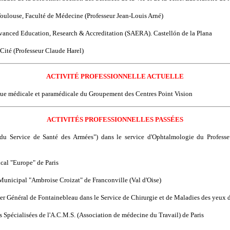
 Toulouse, Faculté de Médecine (Professeur Jean-Louis Arné)
dvanced Education, Research & Accreditation (SAERA). Castellón de la Plana
s Cité (Professeur Claude Harel)
ACTIVITÉ PROFESSIONNELLE ACTUELLE
inue médicale et paramédicale du Groupement des Centres Point Vision
ACTIVITÉS PROFESSIONNELLES PASSÉES
l du Service de Santé des Armées") dans le service d'Ophtalmologie du Profess
ical "Europe" de Paris
 Municipal "Ambroise Croizat" de Franconville (Val d'Oise)
lier Général de Fontainebleau dans le Service de Chirurgie et de Maladies des yeux
s Spécialisées de l'A.C.M.S. (Association de médecine du Travail) de Paris