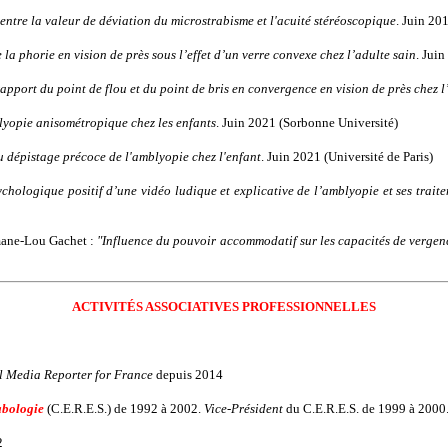
entre la valeur de déviation du microstrabisme et l'acuité stéréoscopique
. Juin 20
 la phorie en vision de près sous l’effet d’un verre convexe chez l’adulte sain
. Jui
apport du point de flou et du point de bris en convergence en vision de près chez l
lyopie anisométropique chez les enfants
. Juin 2021 (Sorbonne Université)
du dépistage précoce de l'amblyopie chez l'enfant
. Juin 2021 (Université de Paris)
chologique positif d’une vidéo ludique et explicative de l’amblyopie et ses traite
mane-Lou Gachet :
"Influence du pouvoir accommodatif sur les capacités de vergen
ACTIVITÉS ASSOCIATIVES PROFESSIONNELLES
l Media Reporter for France
depuis 2014
abologie
(C.E.R.E.S.) de 1992 à 2002.
Vice-Président
du C.E.R.E.S. de 1999 à 2000
2