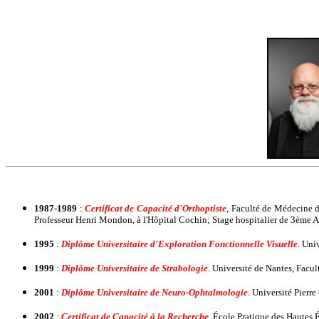
1987-1989
:
Certificat de Capacité d'Orthoptiste
, Faculté de Médecine d
Professeur Henri Mondon, à l'Hôpital Cochin; Stage hospitalier de 3ème A
1995
:
Diplôme Universitaire d'Exploration Fonctionnelle Visuelle
. Uni
1999
:
Diplôme Universitaire de Strabologie
. Université de Nantes, Facu
2001
:
Diplôme Universitaire de Neuro-Ophtalmologie
. Université Pierr
2002
:
Certificat de Capacité à la Recherche
. École Pratique des Hautes 