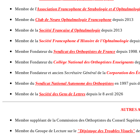
Membre de l'
Association Francophone de Strabologie et d'Ophtalmologi
Membre du
Club de Neuro Ophtalmologie Francophone
depuis 2013
Membre de la
Société Française d'Ophtalmologie
depuis 2013
Membre de la
Société Francophone d'Histoire de l'Ophtalmologie
depui
Membre Fondateur du
Syndicat des Orthoptistes de France
depuis 1998.
Membre Fondateur du
Collège National des Orthoptistes Enseignants
dep
Membre Fondateur et ancien
Secrétaire Général
de la
Corporation des Ét
Membre du
Syndicat National Autonome des Orthoptistes
en 1997 puis d
Membre de la
Société des Gens de Lettres
depuis le 8 avril 2026
AUTRES 
Membre suppléant de la Commission des Orthoptistes du Conseil Supérieu
Membre du Groupe de Lecture sur le
"D
épistage des Troubles Visuels"
de