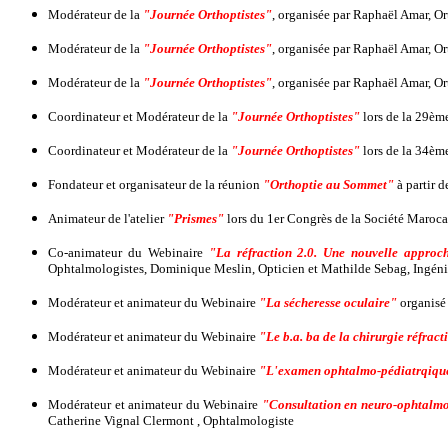
Modérateur de la
"Journée Orthoptistes"
, organisée par Raphaël Amar, Or
Modérateur de la
"Journée Orthoptistes"
, organisée par Raphaël Amar, Or
Modérateur de la
"Journée Orthoptistes"
, organisée par Raphaël Amar, Or
Coordinateur et Modérateur de la
"Journée Orthoptistes"
lors de la 29ème
Coordinateur et Modérateur de la
"Journée Orthoptistes"
lors de la 34ème
Fondateur et organisateur de la réunion
"Orthoptie au Sommet"
à partir 
Animateur de l'atelier
"Prismes"
lors du 1er Congrès de la Société Marocai
Co-animateur du Webinaire
"La réfraction 2.0. Une nouvelle approch
Ophtalmologistes, Dominique Meslin, Opticien et Mathilde Sebag, Ingéni
Modérateur et animateur du Webinaire
"La sécheresse oculaire"
organisé 
Modérateur et animateur du Webinaire
"Le b.a. ba de la chirurgie réfract
Modérateur et animateur du Webinaire
"L'examen ophtalmo-pédiatrqique;
Modérateur et animateur du Webinaire
"Consultation en neuro-ophtalmol
Catherine Vignal Clermont , Ophtalmologiste