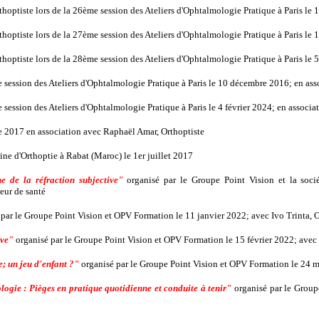
thoptiste lors de la 26ème session des Ateliers d'Ophtalmologie Pratique à Paris le
thoptiste lors de la 27ème session des Ateliers d'Ophtalmologie Pratique à Paris le
thoptiste lors de la 28ème session des Ateliers d'Ophtalmologie Pratique à Paris le 
 session des Ateliers d'Ophtalmologie Pratique à Paris le 10 décembre 2016; en as
 session des Ateliers d'Ophtalmologie Pratique à Paris le 4 février 2024; en associa
de 2017 en association avec Raphaël Amar, Orthoptiste
ne d'Orthoptie à Rabat (Maroc) le 1er juillet 2017
e de la réfraction subjective"
organisé par le Groupe Point Vision et la socié
eur de santé
par le Groupe Point Vision et OPV Formation le 11 janvier 2022; avec Ivo Trinta, 
ive"
organisé par le Groupe Point Vision et OPV Formation le 15 février 2022; avec
 un jeu d'enfant ?"
organisé par le Groupe Point Vision et OPV Formation le 24 ma
ogie : Pièges en pratique quotidienne et conduite à tenir"
organisé par le Groupe