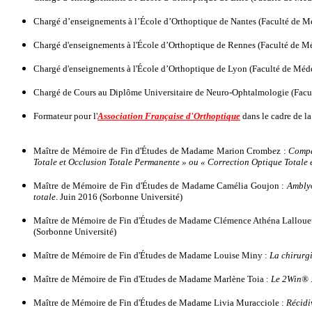
Chargé d’enseignements à l’École d’Orthoptique de Nantes (Faculté de Mé
Chargé d'enseignements à l'École d’Orthoptique de Rennes (Faculté de Mé
Chargé d'enseignements à l'École d’Orthoptique de Lyon (Faculté de Méde
Chargé de Cours au Diplôme Universitaire de Neuro-Ophtalmologie (Facult
Formateur pour l'
Association Française d'Orthoptique
dans le cadre de l
Maître de Mémoire de Fin d'Études de Madame Marion Crombez :
Compar
Totale et Occlusion Totale Permanente » ou « Correction Optique Totale e
Maître de Mémoire de Fin d'Études de Madame Camélia Goujon :
Amblyo
totale
. Juin 2016 (Sorbonne Université)
Maître de Mémoire de Fin d'Études de Madame Clémence Athéna Lallouet
(Sorbonne Université)
Maître de Mémoire de Fin d'Études de Madame Louise Miny :
La chirurgi
Maître de Mémoire de Fin d'Etudes de Madame Marlène Toia :
Le 2Win® :
Maître de Mémoire de Fin d'Études de Madame Livia Muracciole :
Récidi