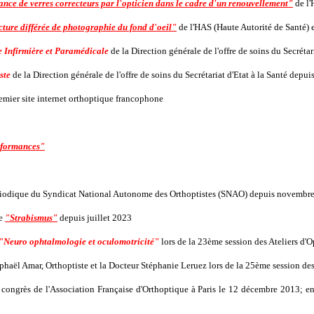
rance de verres correcteurs par l'opticien dans le cadre d'un renouvellement"
de l'
cture différée de photographie du fond d'oeil"
de l'HAS (Haute Autorité de Santé)
 Infirmière et Paramédicale
de la Direction générale de l'offre de soins du Secréta
ste
de la Direction générale de l'offre de soins du Secrétariat d'Etat à la Santé dep
emier site internet orthoptique francophone
rformances"
ériodique du Syndicat National Autonome des Orthoptistes (SNAO) depuis novembr
le
"Strabismus"
depuis juillet 2023
"Neuro ophtalmologie et oculomotricité"
lors de la 23ème session des Ateliers d'
aphaël Amar, Orthoptiste et la Docteur Stéphanie Leruez lors de la 25ème session de
 congrès de l'Association Française d'Orthoptique à Paris le 12 décembre 2013; e