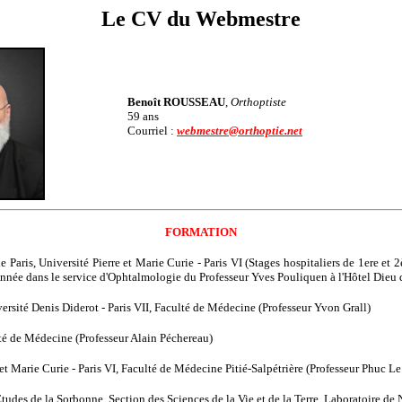
Le CV du Webmestre
Benoît ROUSSEAU
,
Orthoptiste
59 ans
Courriel :
webmestre@orthoptie.net
FORMATION
e Paris, Université Pierre et Marie Curie - Paris VI (Stages hospitaliers de 1ere 
nnée dans le service d'Ophtalmologie du Professeur Yves Pouliquen à l'Hôtel Dieu d
versité Denis Diderot - Paris VII, Faculté de Médecine (Professeur Yvon Grall)
lté de Médecine (Professeur Alain Péchereau)
e et Marie Curie - Paris VI, Faculté de Médecine Pitié-Salpétrière (Professeur Phuc L
Études de la Sorbonne. Section des Sciences de la Vie et de la Terre. Laboratoire d