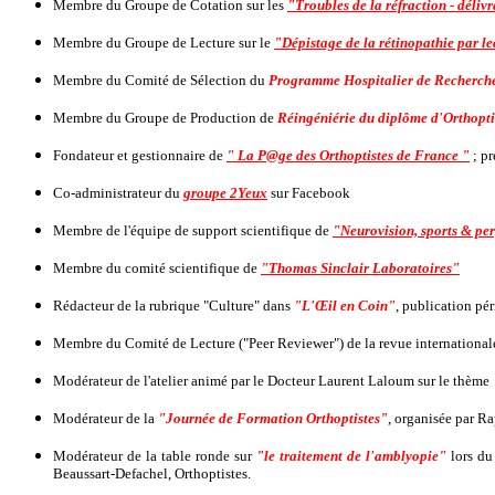
Membre du Groupe de Cotation sur les
"Troubles de la réfraction - déliv
Membre du Groupe de Lecture sur le
"Dépistage de la rétinopathie par le
Membre du Comité de Sélection du
Programme Hospitalier de Recherche
Membre du Groupe de Production de
Réingéniérie du diplôme d'Orthopti
Fondateur et gestionnaire de
" La P@ge des Orthoptistes de France "
; pr
Co-administrateur du
groupe 2Yeux
sur Facebook
Membre de l'équipe de support scientifique de
"Neurovision, sports & pe
Membre du comité scientifique de
"Thomas Sinclair Laboratoires"
Rédacteur de la rubrique "Culture" dans
"L'Œil en Coin"
, publication p
Membre du Comité de Lecture ("Peer Reviewer") de la revue internationa
Modérateur de l'atelier animé par le Docteur Laurent Laloum sur le thème
Modérateur de la
"Journée de Formation Orthoptistes"
, organisée par R
Modérateur de la table ronde sur
"le traitement de l'amblyopie"
lors du
Beaussart-Defachel, Orthoptistes.