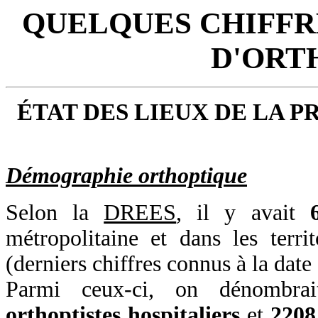
QUELQUES CHIFFR
D'ORTH
ÉTAT DES LIEUX DE LA 
Démographie orthoptique
Selon la
DREES
, il y avait
métropolitaine et dans les terr
(derniers chiffres connus à la date 
Parmi ceux-ci, on dénombr
orthoptistes hospitaliers
et
2208 