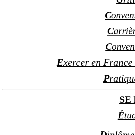
C
onvent
C
arriè
C
onven
E
xercer en France
P
ratiqu
SE
É
tud
D
iplôme