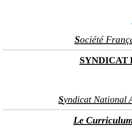
S
ociété Franç
SYNDICAT
S
yndicat National 
Le Curriculum