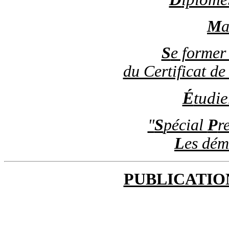
M
a
S
e former
du Certificat de
É
tudie
"
S
pécial
P
r
L
es dém
PUBLICATIO