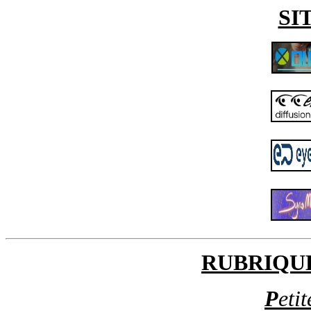
SI
RUBRIQU
P
eti