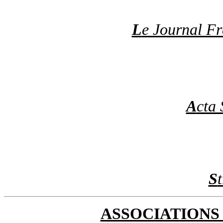
L
e Journal Fr
A
cta 
S
ASSOCIATIONS