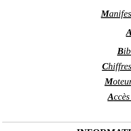
M
anifes
B
ib
C
hiffre
M
oteu
A
ccès