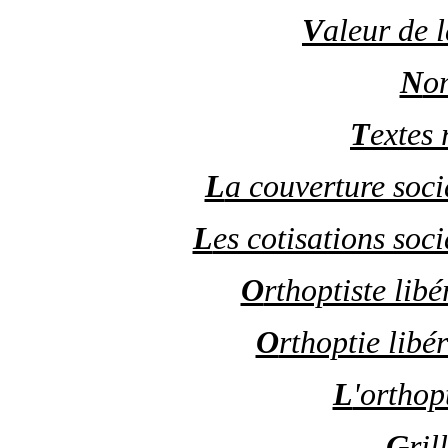
V
aleur de 
N
o
T
extes 
L
a couverture socia
L
es cotisations soci
O
rthoptiste lib
O
rthoptie libé
L
'orthop
G
ril