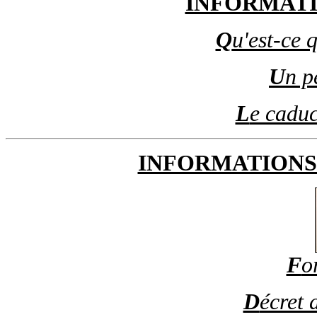
INFORMAT
Q
u'est-ce 
U
n p
L
e caduc
INFORMATIONS
F
o
D
écret 