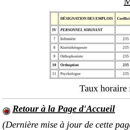
M
DÉSIGNATION DES EMPLOIS
Coeffici
IV
PERSONNEL SOIGNANT
7
Infirmière
235
8
Kinésithérapeute
235
9
Orthophoniste
235
10
Orthoptiste
235
11
Psychologue
235
Taux horaire
Retour à la Page d'Accueil
(Dernière mise à jour de cette pag